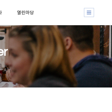
사
열린마당
er
.