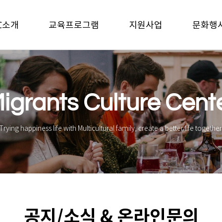
C소개
교육프로그램
지원사업
문화행
igrants Culture Cent
Trying happiness life with Multicultural family, create a better life together
공지/소식 & 온라인문의