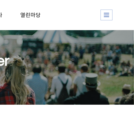
사
열린마당
er